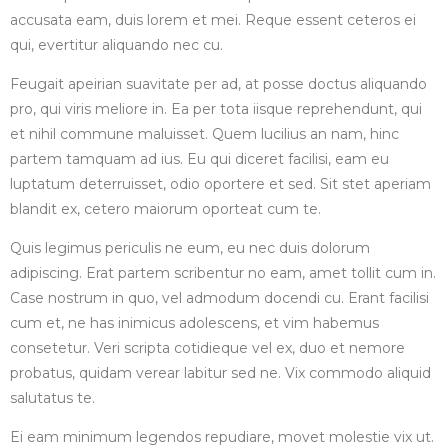
accusata eam, duis lorem et mei. Reque essent ceteros ei
qui, evertitur aliquando nec cu.
Feugait apeirian suavitate per ad, at posse doctus aliquando
pro, qui viris meliore in. Ea per tota iisque reprehendunt, qui
et nihil commune maluisset. Quem lucilius an nam, hinc
partem tamquam ad ius. Eu qui diceret facilisi, eam eu
luptatum deterruisset, odio oportere et sed. Sit stet aperiam
blandit ex, cetero maiorum oporteat cum te.
Quis legimus periculis ne eum, eu nec duis dolorum
adipiscing. Erat partem scribentur no eam, amet tollit cum in.
Case nostrum in quo, vel admodum docendi cu. Erant facilisi
cum et, ne has inimicus adolescens, et vim habemus
consetetur. Veri scripta cotidieque vel ex, duo et nemore
probatus, quidam verear labitur sed ne. Vix commodo aliquid
salutatus te.
Ei eam minimum legendos repudiare, movet molestie vix ut.