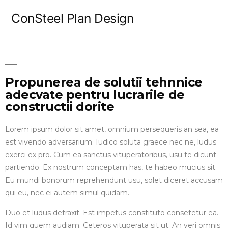
ConSteel Plan Design
Propunerea de solutii tehnnice
adecvate pentru lucrarile de
constructii dorite​
Lorem ipsum dolor sit amet, omnium persequeris an sea, ea
est vivendo adversarium. Iudico soluta graece nec ne, ludus
exerci ex pro. Cum ea sanctus vituperatoribus, usu te dicunt
partiendo. Ex nostrum conceptam has, te habeo mucius sit.
Eu mundi bonorum reprehendunt usu, solet diceret accusam
qui eu, nec ei autem simul quidam.
Duo et ludus detraxit. Est impetus constituto consetetur ea.
Id vim quem audiam. Ceteros vituperata sit ut. An veri omnis