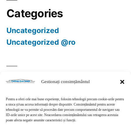
Categories
Uncategorized
Uncategorized @ro
Meta
Gestionați consimțământul
Autentificare
Pentru a oferi cele mai bune experiențe, folosim tehnologii precum cookie-urile pentru
a stoca și/sau accesa informații despre dispozitiv. Consimțământul pentru aceste
Flux intrări
tehnologii ne va permite să procesăm date precum comportamentul de navigare sau
ID-urile unice pe acest site. Neacordarea consimțământului sau retragerea acestuia
Flux comentarii
poate afecta negativ anumite caracteristici și funcții.